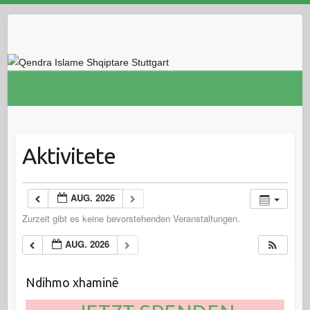
Skip
to
content
Aktivitete
AUG. 2026
Zurzeit gibt es keine bevorstehenden Veranstaltungen.
AUG. 2026
Ndihmo xhaminë