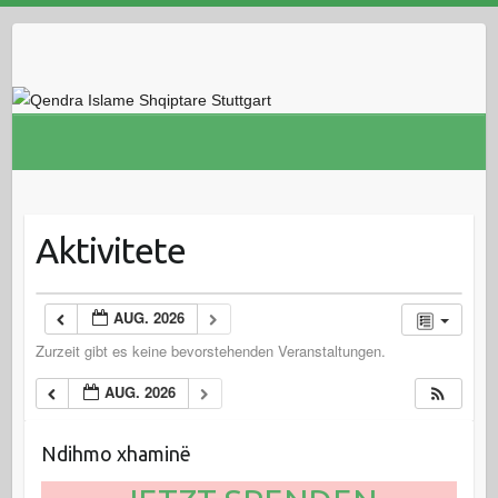
Skip
to
content
Aktivitete
AUG. 2026
Zurzeit gibt es keine bevorstehenden Veranstaltungen.
AUG. 2026
Ndihmo xhaminë