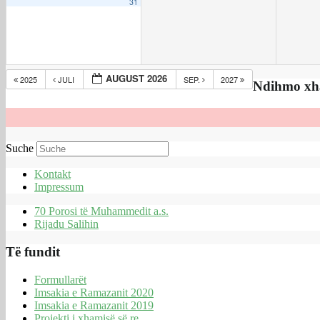
31
AUGUST 2026
2025
JULI
SEP.
2027
Ndihmo xh
Suche
Kontakt
Impressum
70 Porosi të Muhammedit a.s.
Rijadu Salihin
Të fundit
Formullarët
Imsakia e Ramazanit 2020
Imsakia e Ramazanit 2019
Projekti i xhamisë së re