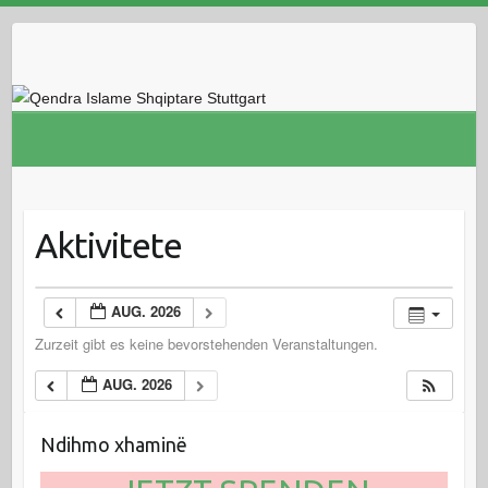
Skip
to
content
Aktivitete
AUG. 2026
Zurzeit gibt es keine bevorstehenden Veranstaltungen.
AUG. 2026
Ndihmo xhaminë