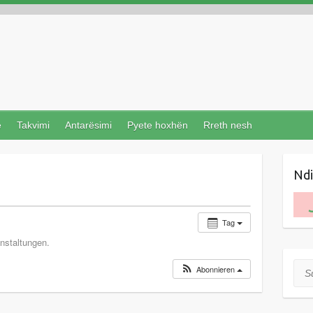
e
Takvimi
Antarësimi
Pyete hoxhën
Rreth nesh
Nd
Tag
nstaltungen.
Suc
Abonnieren