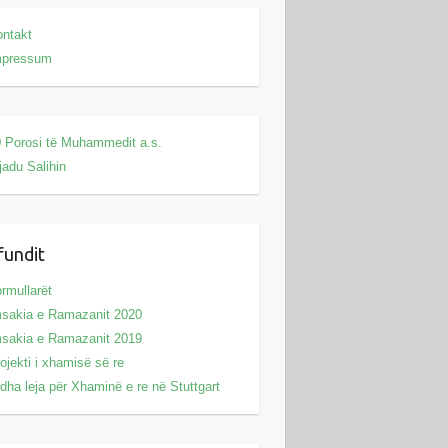
ntakt
mpressum
 Porosi të Muhammedit a.s.
jadu Salihin
fundit
rmullarët
sakia e Ramazanit 2020
sakia e Ramazanit 2019
ojekti i xhamisë së re
dha leja për Xhaminë e re në Stuttgart