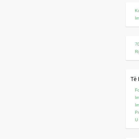
Ko
I
70
Ri
Të 
Fo
Im
Im
Pr
U 