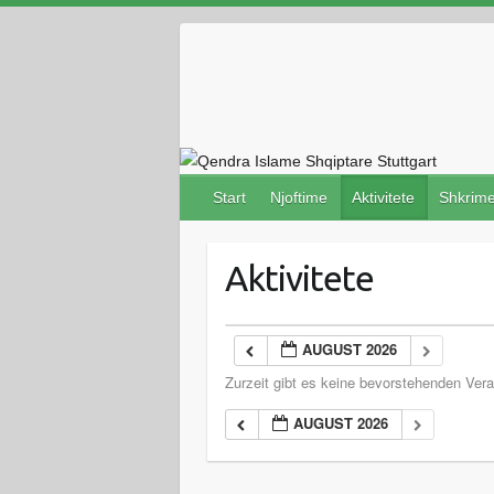
Skip
to
content
Start
Njoftime
Aktivitete
Shkrim
Aktivitete
AUGUST 2026
Zurzeit gibt es keine bevorstehenden Vera
AUGUST 2026