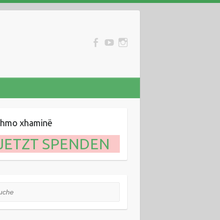
ihmo xhaminë
JETZT SPENDEN
he