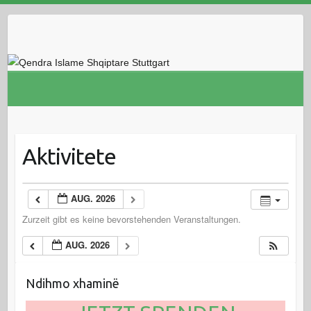
Skip
to
content
Aktivitete
AUG. 2026
Zurzeit gibt es keine bevorstehenden Veranstaltungen.
AUG. 2026
Ndihmo xhaminë