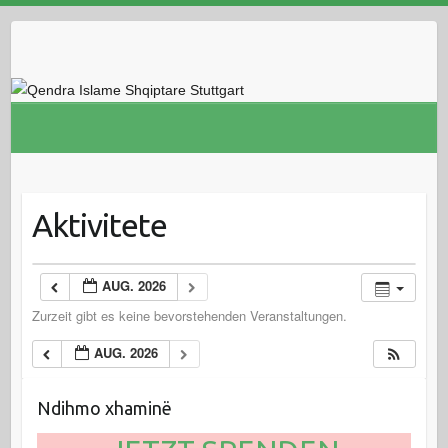
Skip
to
content
Aktivitete
AUG. 2026
Zurzeit gibt es keine bevorstehenden Veranstaltungen.
AUG. 2026
Ndihmo xhaminë