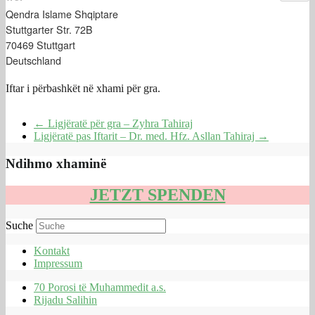
Qendra Islame Shqiptare
Stuttgarter Str. 72B
70469 Stuttgart
Deutschland
Iftar i përbashkët në xhami për gra.
←
Ligjëratë për gra – Zyhra Tahiraj
Ligjëratë pas Iftarit – Dr. med. Hfz. Asllan Tahiraj
→
Ndihmo xhaminë
JETZT SPENDEN
Suche
Kontakt
Impressum
70 Porosi të Muhammedit a.s.
Rijadu Salihin