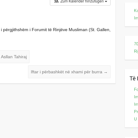
Zum Kalender hinzufügen
Ko
I
 i përgjithshëm i Forumit të Rinjëve Musliman (St. Gallen,
70
Ri
 Asllan Tahiraj
Iftar i përbashkët në xhami për burra
→
Të 
Fo
Im
Im
Pr
U 