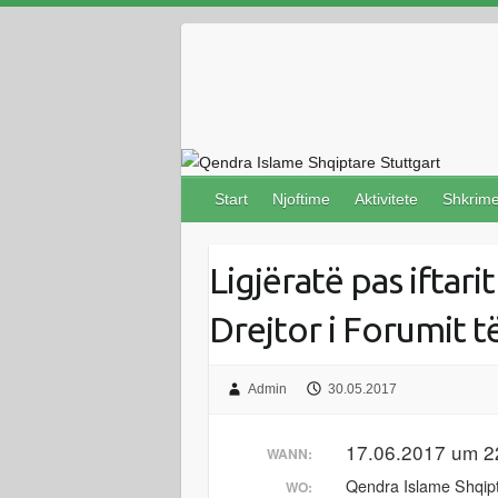
Skip
to
content
Start
Njoftime
Aktivitete
Shkrim
Ligjëratë pas iftar
Drejtor i Forumit 
Admin
30.05.2017
17.06.2017 um 2
WANN:
Qendra Islame Shqip
WO: