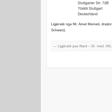
Stuttgarter Str. 72B
70469 Stuttgart
Deutschland
Ligjëratë nga Mr. Amet Memeti, drejtor
Schweiz).
←
Ligjëratë pas Iftarit – Dr. med. Hfz.