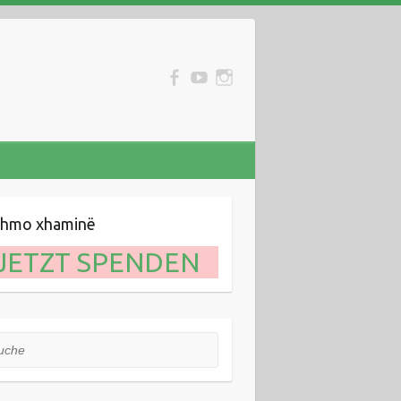
ihmo xhaminë
JETZT SPENDEN
he