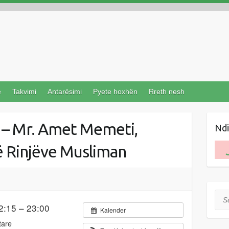
e
Takvimi
Antarësimi
Pyete hoxhën
Rreth nesh
it – Mr. Amet Memeti,
Nd
të Rinjëve Musliman
Suc
2:15 – 23:00
Kalender
tare