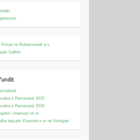
ntakt
mpressum
 Porosi të Muhammedit a.s.
jadu Salihin
fundit
rmullarët
sakia e Ramazanit 2020
sakia e Ramazanit 2019
ojekti i xhamisë së re
dha leja për Xhaminë e re në Stuttgart