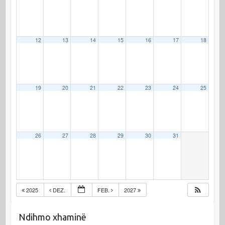
12
13
14
15
16
17
18
19
20
21
22
23
24
25
26
27
28
29
30
31
2025
DEZ.
FEB.
2027
Ndihmo xhaminë