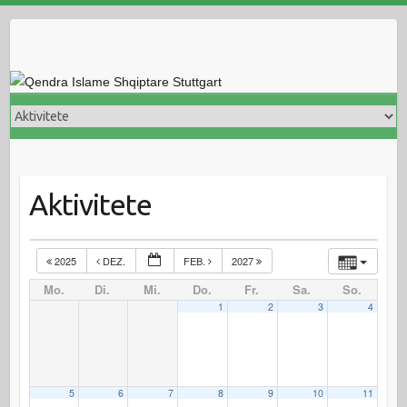
Skip
to
content
Aktivitete
2025
DEZ.
FEB.
2027
Mo.
Di.
Mi.
Do.
Fr.
Sa.
So.
1
2
3
4
5
6
7
8
9
10
11