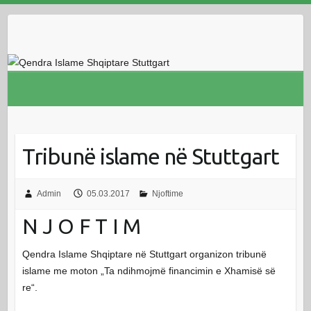
Skip
to
content
Tribunë islame në Stuttgart
Admin
05.03.2017
Njoftime
N J O F T I M
Qendra Islame Shqiptare në Stuttgart organizon tribunë
islame me moton „Ta ndihmojmë financimin e Xhamisë së
re“.