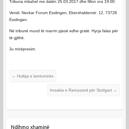
Tribuna mbahet me datën 25.03.2017 dhe fillon ora 19:00.
Vendi: Neckar Forum Esslingen, Ebershaldenstr. 12, 73728
Esslingen.
Në tribunë mund të marrin pjesë edhe gratë. Hyrja falas për
të gjithë.
Ju mirëpresim.
←
Hutbja e lamtumirës
Imsakia e Ramazanit për Stuttgart
→
Ndihmo xhaminë