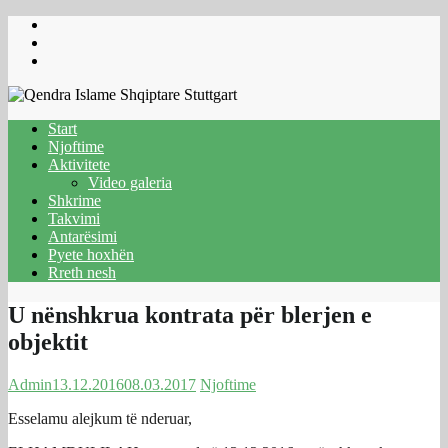
Skip
to
content
Start
Njoftime
Aktivitete
Video galeria
Shkrime
Takvimi
Antarësimi
Pyete hoxhën
Rreth nesh
U nënshkrua kontrata për blerjen e
objektit
Admin
13.12.2016
08.03.2017
Njoftime
Esselamu alejkum të nderuar,