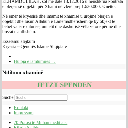
ELHAMDULILAH, sot me datë 13.12.2016 u nënshkrua kontrata
e blerjes së objektit për Xhami në vlerë prej 1.620.000,-€ netto.
Në emër të kryesisë dhe imamit të xhamisë u urojmë blerjen e
objektit dhe lusim Allahun e Lartëmadhërishëm që ky objekt të
bëhet vatër e diturisë, unitetit dhe dashurisë vëllazërore për ne dhe
brezat e ardhshëm.
Esselamu alejkum
Kryesia e Qendrës Islame Shqiptare
Hutbja e lamtumirës
→
Ndihmo xhaminë
JETZT SPENDEN
Suche
Kontakt
Impressum
70 Porosi të Muhammedit a.s.
Rijadu Salihin